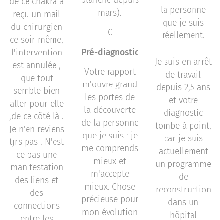
blanche depuis
de ce chakra a
la personne
mars).
reçu un mail
que je suis
du chirurgien
C
réellement.
ce soir même,
Pré-diagnostic
l'intervention
Je suis en arrêt
est annulée ,
Votre rapport
de travail
que tout
m'ouvre grand
depuis 2,5 ans
semble bien
les portes de
et votre
aller pour elle
la découverte
diagnostic
,de ce côté là .
de la personne
tombe à point,
Je n'en reviens
que je suis : je
car je suis
tjrs pas . N'est
me comprends
actuellement
ce pas une
mieux et
un programme
manifestation
m'accepte
de
des liens et
mieux. Chose
reconstruction
des
précieuse pour
dans un
connections
mon évolution
hôpital
entre les