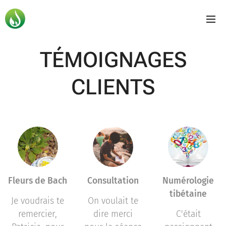
TÉMOIGNAGES
CLIENTS
Fleurs de Bach
Consultation
Numérologie
tibétaine
Je voudrais te
On voulait te
remercier,
dire merci
C'était