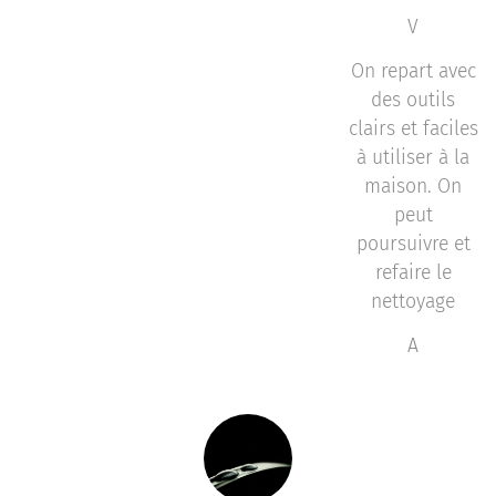
V
On repart avec
des outils
clairs et faciles
à utiliser à la
maison. On
peut
poursuivre et
refaire le
nettoyage
A