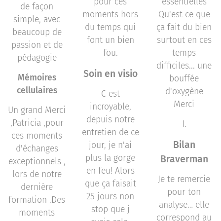
pour ces
essentielles
de façon
moments hors
Qu'est ce que
simple, avec
du temps qui
ça fait du bien
beaucoup de
font un bien
surtout en ces
passion et de
fou.
temps
pédagogie
difficiles... une
Soin en visio
Mémoires
bouffée
cellulaires
d'oxygène
C est
Merci
incroyable,
Un grand Merci
depuis notre
,Patricia ,pour
I.
entretien de ce
ces moments
Bilan
jour, je n'ai
d'échanges
plus la gorge
Braverman
exceptionnels ,
en feu! Alors
lors de notre
Je te remercie
que ça faisait
dernière
pour ton
25 jours non
formation .Des
analyse… elle
stop que j
moments
correspond au