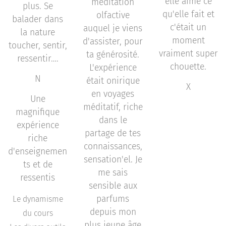
elle aime ce
méditation
plus. Se
qu'elle fait et
olfactive
balader dans
c'était un
auquel je viens
la nature
moment
d'assister, pour
toucher, sentir,
vraiment super
ta générosité.
ressentir….
chouette.
L'expérience
N
était onirique
X
en voyages
Une
méditatif, riche
magnifique
dans le
expérience
partage de tes
riche
connaissances,
d'enseignemen
sensation'el. Je
ts et de
me sais
ressentis
sensible aux
parfums
Le dynamisme
depuis mon
du cours
plus jeune âge