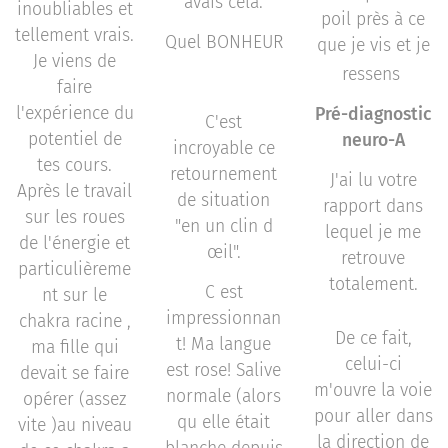
avais cela.
inoubliables et
poil près à ce
tellement vrais.
Quel BONHEUR
que je vis et je
Je viens de
✨🙏
ressens
faire
l'expérience du
Pré-diagnostic
C'est
potentiel de
neuro-A
incroyable ce
tes cours.
retournement
J'ai lu votre
Après le travail
de situation
rapport dans
sur les roues
"en un clin d
lequel je me
de l'énergie et
œil".
retrouve
particulièreme
totalement.
C est
nt sur le
impressionnan
chakra racine ,
De ce fait,
t! Ma langue
ma fille qui
celui-ci
est rose! Salive
devait se faire
m'ouvre la voie
normale (alors
opérer (assez
pour aller dans
qu elle était
vite )au niveau
la direction de