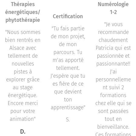
Thérapies
Numérologie
énergétiques/
1-2
Certification
phytothérapie
"Je vous
"Tu fais partie
"Nous sommes
recommande
de mon projet,
bien rentrés en
chaudement
de mon
Alsace avec
Patricia qui est
parcours. Tu
tellement de
passionnée et
m'as apporté
nouvelles
passionnante!!
tellement.
pistes à
J'ai
J'espère que tu
explorer grâce
personnelleme
es fière de ce
au stage
nt suivi 2
que devient
énergétique.
formations
ton
Encore merci
chez elle qui se
apprentissage"
pour votre
sont passées
animation"
tout en
S.
bienveillance.
D.
Ces formations