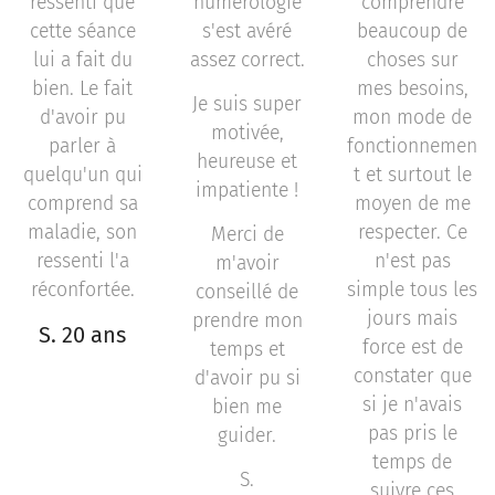
ressenti que
numérologie
comprendre
cette séance
s'est avéré
beaucoup de
lui a fait du
assez correct.
choses sur
bien. Le fait
mes besoins,
Je suis super
d'avoir pu
mon mode de
motivée,
parler à
fonctionnemen
heureuse et
quelqu'un qui
t et surtout le
impatiente !
comprend sa
moyen de me
maladie, son
respecter. Ce
Merci de
ressenti l'a
n'est pas
m'avoir
réconfortée.
simple tous les
conseillé de
jours mais
prendre mon
S. 20 ans
force est de
temps et
constater que
d'avoir pu si
si je n'avais
bien me
pas pris le
guider.
temps de
S.
suivre ces