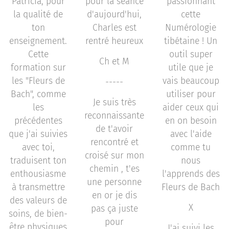
Patricia, pour
pour la séance
passionnant
la qualité de
d'aujourd'hui,
cette
ton
Charles est
Numérologie
enseignement.
rentré heureux
tibétaine ! Un
Cette
outil super
Ch et M
formation sur
utile que je
les "Fleurs de
vais beaucoup
-----
Bach", comme
utiliser pour
Je suis très
les
aider ceux qui
reconnaissante
précédentes
en on besoin
de t'avoir
que j'ai suivies
avec l'aide
rencontré et
avec toi,
comme tu
croisé sur mon
traduisent ton
nous
chemin , t'es
enthousiasme
l'apprends des
une personne
à transmettre
Fleurs de Bach
en or je dis
des valeurs de
X
pas ça juste
soins, de bien-
pour
être physiques
J'ai suivi les