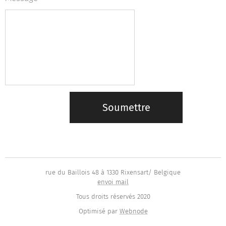
Soumettre
rue du Baillois 48 à 1330 Rixensart/ Belgique
envoi mail
Tous droits réservés 2020
Optimisé par
Webnode