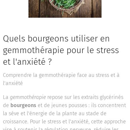
Quels bourgeons utiliser en
gemmothérapie pour le stress
et l'anxiété ?
Comprendre la gemmothérapie face au stress et à
l'anxiété
La
gemmothérapie
repose sur les extraits glycérinés
de
bourgeons
et de jeunes pousses : ils concentrent
la sève et l'énergie de la plante au stade de
croissance. Pour le stress et l'anxiété, cette approche
vise à soutenir la régulation nerveuse, réduire les