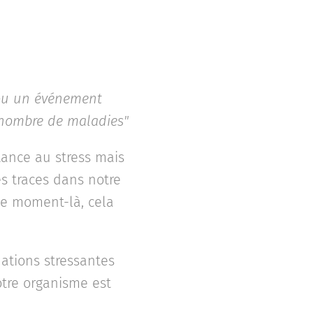
 ou un événement
 nombre de m
aladies"
ance au stress mais
es traces dans notre
ce moment-là, cela
uations stressantes
otre organisme est