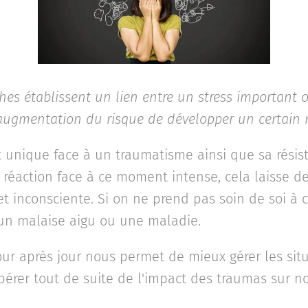
ches établissent un lien entre un stress important
augmentation du risque de développer un certain
unique face à un traumatisme ainsi que sa résist
 réaction face à ce moment intense, cela laisse d
t inconsciente. Si on ne prend pas soin de soi à 
 un malaise aigu ou une maladie.
our après jour nous permet de mieux gérer les sit
bérer tout de suite de l'impact des traumas sur n